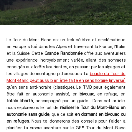
Le Tour du Mont-Blanc est un trek célèbre et emblématique
en Europe, situé dans les Alpes et traversant la France, l’Italie
et la Suisse. Cette
Grande Randonnée
offre aux aventuriers
une expérience incroyablement variée, allant des sommets
enneigés aux forêts luxuriantes, en passant par les alpages et
les villages de montagne pittoresques. La
boucle du Tour du
Mont-Blanc peut aussi bien être faite en sens horaire (inverse)
qu’en sens anti-horaire (classique). Le TMB peut également
être fait en autonomie, assisté, en
bivouac
, en refuge, en
totale liberté
, accompagné par un guide… Dans cet article,
nous explorerons le fait de
réaliser le Tour du Mont-Blanc en
autonomie sans guide
, que ce soit
en dormant en bivouac ou
en refuges
. Nous te donnerons des conseils pour t’aider à
planifier ta propre aventure sur le GR® Tour du Mont-Blanc