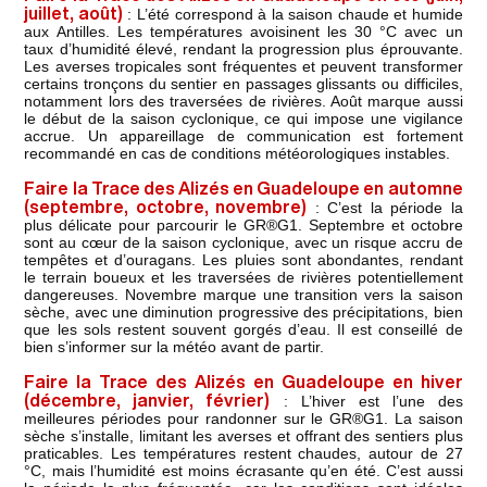
juillet, août)
: L’été correspond à la saison chaude et humide
aux Antilles. Les températures avoisinent les 30 °C avec un
taux d’humidité élevé, rendant la progression plus éprouvante.
Les averses tropicales sont fréquentes et peuvent transformer
certains tronçons du sentier en passages glissants ou difficiles,
notamment lors des traversées de rivières. Août marque aussi
le début de la saison cyclonique, ce qui impose une vigilance
accrue. Un appareillage de communication est fortement
recommandé en cas de conditions météorologiques instables.
Faire la Trace des Alizés en Guadeloupe en automne
(septembre, octobre, novembre)
: C’est la période la
plus délicate pour parcourir le GR®G1. Septembre et octobre
sont au cœur de la saison cyclonique, avec un risque accru de
tempêtes et d’ouragans. Les pluies sont abondantes, rendant
le terrain boueux et les traversées de rivières potentiellement
dangereuses. Novembre marque une transition vers la saison
sèche, avec une diminution progressive des précipitations, bien
que les sols restent souvent gorgés d’eau. Il est conseillé de
bien s’informer sur la météo avant de partir.
Faire la Trace des Alizés en Guadeloupe en hiver
(décembre, janvier, février)
: L’hiver est l’une des
meilleures périodes pour randonner sur le GR®G1. La saison
sèche s’installe, limitant les averses et offrant des sentiers plus
praticables. Les températures restent chaudes, autour de 27
°C, mais l’humidité est moins écrasante qu’en été. C’est aussi