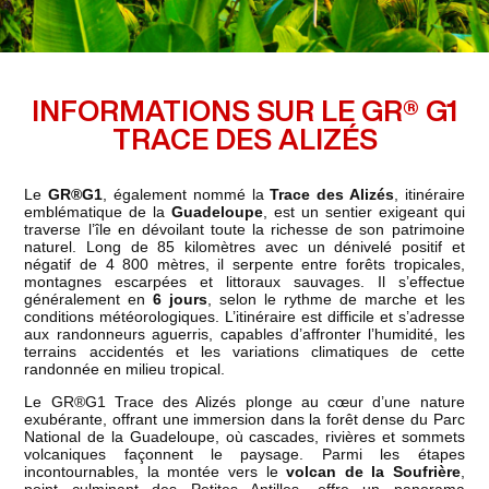
INFORMATIONS SUR LE GR® G1
TRACE DES ALIZÉS
Le
GR®G1
, également nommé la
Trace des Alizés
, itinéraire
emblématique de la
Guadeloupe
, est un sentier exigeant qui
traverse l’île en dévoilant toute la richesse de son patrimoine
naturel. Long de 85 kilomètres avec un dénivelé positif et
négatif de 4 800 mètres, il serpente entre forêts tropicales,
montagnes escarpées et littoraux sauvages. Il s’effectue
généralement en
6 jours
, selon le rythme de marche et les
conditions météorologiques. L’itinéraire est difficile et s’adresse
aux randonneurs aguerris, capables d’affronter l’humidité, les
terrains accidentés et les variations climatiques de cette
randonnée en milieu tropical.
Le GR®G1 Trace des Alizés plonge au cœur d’une nature
exubérante, offrant une immersion dans la forêt dense du Parc
National de la Guadeloupe, où cascades, rivières et sommets
volcaniques façonnent le paysage. Parmi les étapes
incontournables, la montée vers le
volcan de la Soufrière
,