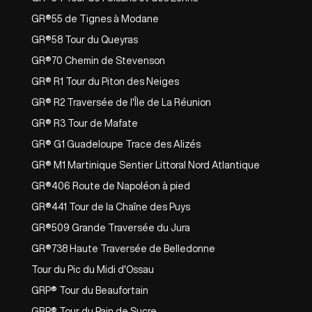
GR®55 de Tignes à Modane
GR®58 Tour du Queyras
GR®70 Chemin de Stevenson
GR® R1 Tour du Piton des Neiges
GR® R2 Traversée de l'Île de La Réunion
GR® R3 Tour de Mafate
GR® G1 Guadeloupe Trace des Alizés
GR® M1 Martinique Sentier Littoral Nord Atlantique
GR®406 Route de Napoléon à pied
GR®441 Tour de la Chaîne des Puys
GR®509 Grande Traversée du Jura
GR®738 Haute Traversée de Belledonne
Tour du Pic du Midi d'Ossau
GRP® Tour du Beaufortain
GRP® Tour du Pain de Sucre