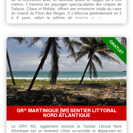
mètres, il traverse les paysages spectaculaires des cirques de
Salazie, Cilaos et Mafate, offrant une immersion totale au cœur
du massif du Piton des Neiges. Il s’effectue généralement en 3
à 6 jours, selon le rythme de marche et les variantes
empruntées. Classé difficile, cet itinéraire s’adresse aux
randonneurs expérimentés, préparés à affronter des montées
soutenues et des terrains variés.
GR® MARTINIQUE (M1) SENTIER LITTORAL
NORD ATLANTIQUE
Le GR® M1, également nommé le Sentier Littoral Nord
Atlantique est un itinéraire côtier accessible et dépaysant en