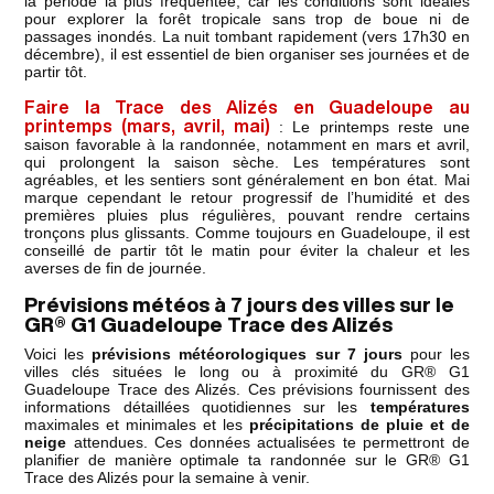
la période la plus fréquentée, car les conditions sont idéales
pour explorer la forêt tropicale sans trop de boue ni de
passages inondés. La nuit tombant rapidement (vers 17h30 en
décembre), il est essentiel de bien organiser ses journées et de
partir tôt.
Faire la Trace des Alizés en Guadeloupe au
printemps (mars, avril, mai)
: Le printemps reste une
saison favorable à la randonnée, notamment en mars et avril,
qui prolongent la saison sèche. Les températures sont
agréables, et les sentiers sont généralement en bon état. Mai
marque cependant le retour progressif de l’humidité et des
premières pluies plus régulières, pouvant rendre certains
tronçons plus glissants. Comme toujours en Guadeloupe, il est
conseillé de partir tôt le matin pour éviter la chaleur et les
averses de fin de journée.
Prévisions météos à 7 jours des villes sur le
GR® G1 Guadeloupe Trace des Alizés
Voici les
prévisions météorologiques sur 7 jours
pour les
villes clés situées le long ou à proximité du GR® G1
Guadeloupe Trace des Alizés. Ces prévisions fournissent des
informations détaillées quotidiennes sur les
températures
maximales et minimales et les
précipitations de pluie et de
neige
attendues. Ces données actualisées te permettront de
planifier de manière optimale ta randonnée sur le GR® G1
Trace des Alizés pour la semaine à venir.