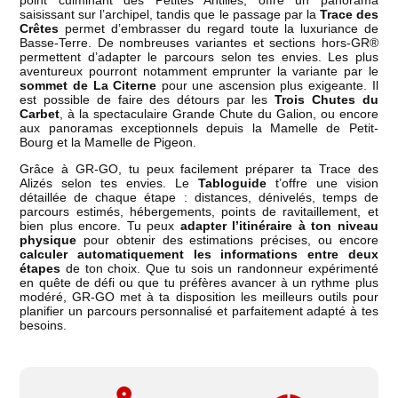
point culminant des Petites Antilles, offre un panorama
saisissant sur l’archipel, tandis que le passage par la
Trace des
Crêtes
permet d’embrasser du regard toute la luxuriance de
Basse-Terre. De nombreuses variantes et sections hors-GR®
permettent d’adapter le parcours selon tes envies. Les plus
aventureux pourront notamment emprunter la variante par le
sommet de La Citerne
pour une ascension plus exigeante. Il
est possible de faire des détours par les
Trois Chutes du
Carbet
, à la spectaculaire Grande Chute du Galion, ou encore
aux panoramas exceptionnels depuis la Mamelle de Petit-
Bourg et la Mamelle de Pigeon.
Grâce à GR-GO, tu peux facilement préparer ta Trace des
Alizés selon tes envies. Le
Tabloguide
t’offre une vision
détaillée de chaque étape : distances, dénivelés, temps de
parcours estimés, hébergements, points de ravitaillement, et
bien plus encore. Tu peux
adapter l’itinéraire à ton niveau
physique
pour obtenir des estimations précises, ou encore
calculer automatiquement les informations entre deux
étapes
de ton choix. Que tu sois un randonneur expérimenté
en quête de défi ou que tu préfères avancer à un rythme plus
modéré, GR-GO met à ta disposition les meilleurs outils pour
planifier un parcours personnalisé et parfaitement adapté à tes
besoins.