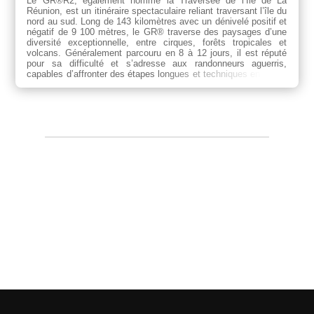
Le GR®R2, également nommé la Traversée de l’Île de La
Réunion, est un itinéraire spectaculaire reliant traversant l’île du
nord au sud. Long de 143 kilomètres avec un dénivelé positif et
négatif de 9 100 mètres, le GR® traverse des paysages d’une
diversité exceptionnelle, entre cirques, forêts tropicales et
volcans. Généralement parcouru en 8 à 12 jours, il est réputé
pour sa difficulté et s’adresse aux randonneurs aguerris,
capables d’affronter des étapes longues et techniques en milieu
montagneux et humide.