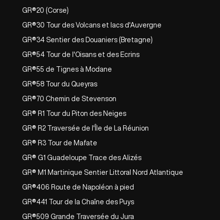
GR®20 (Corse)
GR®30 Tour des Volcans et lacs d'Auvergne
GR®34 Sentier des Douaniers (Bretagne)
GR®54 Tour de l'Oisans et des Ecrins
GR®55 de Tignes à Modane
GR®58 Tour du Queyras
GR®70 Chemin de Stevenson
GR® R1 Tour du Piton des Neiges
GR® R2 Traversée de l'Île de La Réunion
GR® R3 Tour de Mafate
GR® G1 Guadeloupe Trace des Alizés
GR® M1 Martinique Sentier Littoral Nord Atlantique
GR®406 Route de Napoléon à pied
GR®441 Tour de la Chaîne des Puys
GR®509 Grande Traversée du Jura