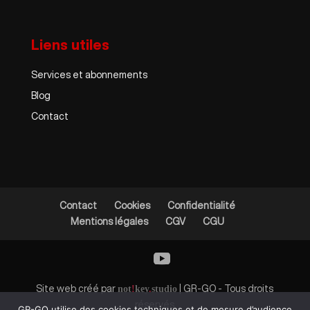
Liens utiles
Services et abonnements
Blog
Contact
Contact
Cookies
Confidentialité
Mentions légales
CGV
CGU
Site web créé par
not
!
key
.
studio
| GR-GO - Tous droits
réservés
GR-GO utilise des cookies techniques et de mesure d’audience