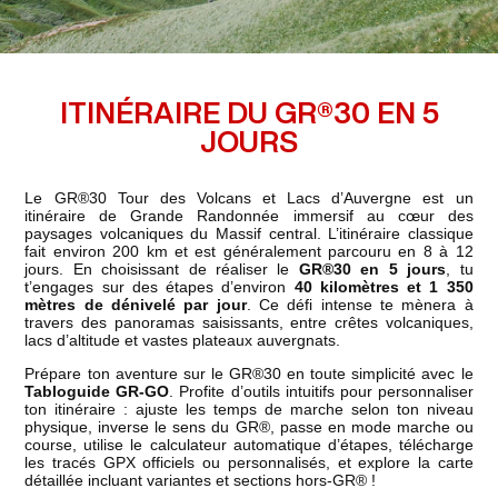
ITINÉRAIRE DU GR®30 EN 5
JOURS
Le GR®30 Tour des Volcans et Lacs d’Auvergne est un
itinéraire de Grande Randonnée immersif au cœur des
paysages volcaniques du Massif central. L’itinéraire classique
fait environ 200 km et est généralement parcouru en 8 à 12
jours. En choisissant de réaliser le
GR®30 en 5 jours
, tu
t’engages sur des étapes d’environ
40 kilomètres et 1 350
mètres de dénivelé par jour
. Ce défi intense te mènera à
travers des panoramas saisissants, entre crêtes volcaniques,
lacs d’altitude et vastes plateaux auvergnats.
Prépare ton aventure sur le GR®30 en toute simplicité avec le
Tabloguide GR-GO
. Profite d’outils intuitifs pour personnaliser
ton itinéraire : ajuste les temps de marche selon ton niveau
physique, inverse le sens du GR®, passe en mode marche ou
course, utilise le calculateur automatique d’étapes, télécharge
les tracés GPX officiels ou personnalisés, et explore la carte
détaillée incluant variantes et sections hors-GR® !