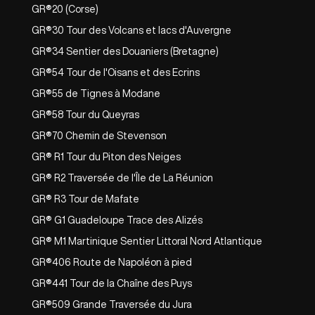
GR®20 (Corse)
GR®30 Tour des Volcans et lacs d'Auvergne
GR®34 Sentier des Douaniers (Bretagne)
GR®54 Tour de l'Oisans et des Ecrins
GR®55 de Tignes à Modane
GR®58 Tour du Queyras
GR®70 Chemin de Stevenson
GR® R1 Tour du Piton des Neiges
GR® R2 Traversée de l'Île de La Réunion
GR® R3 Tour de Mafate
GR® G1 Guadeloupe Trace des Alizés
GR® M1 Martinique Sentier Littoral Nord Atlantique
GR®406 Route de Napoléon à pied
GR®441 Tour de la Chaîne des Puys
GR®509 Grande Traversée du Jura