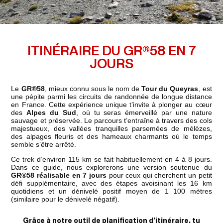
ITINÉRAIRE DU GR®58 EN 7
JOURS
Le
GR®58
, mieux connu sous le nom de
Tour du Queyras
, est
une pépite parmi les circuits de randonnée de longue distance
en France. Cette expérience unique t’invite à plonger au cœur
des
Alpes du Sud
, où tu seras émerveillé par une nature
sauvage et préservée. Le parcours t’entraîne à travers des cols
majestueux, des vallées tranquilles parsemées de mélèzes,
des alpages fleuris et des hameaux charmants où le temps
semble s’être arrêté.
Ce trek d’environ 115 km se fait habituellement en 4 à 8 jours.
Dans ce guide, nous explorerons une version soutenue du
GR®58 réalisable en 7 jours
pour ceux qui cherchent un petit
défi supplémentaire, avec des étapes avoisinant les 16 km
quotidiens et un dénivelé positif moyen de 1 100 mètres
(similaire pour le dénivelé négatif).
Grâce à notre outil de planification d’itinéraire, tu