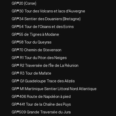
GR®20 (Corse)
GR®30 Tour des Volcans et lacs d'Auvergne
GR®34 Sentier des Douaniers (Bretagne)
GR®54 Tour de l'Oisans et des Ecrins
GR®55 de Tignes à Modane
GR®58 Tour du Queyras
GR®70 Chemin de Stevenson
GR® R1 Tour du Piton des Neiges
GR® R2 Traversée de l'Île de La Réunion
GR® R3 Tour de Mafate
GR® G1 Guadeloupe Trace des Alizés
GR® M1 Martinique Sentier Littoral Nord Atlantique
GR®406 Route de Napoléon à pied
GR®441 Tour de la Chaîne des Puys
GR®509 Grande Traversée du Jura