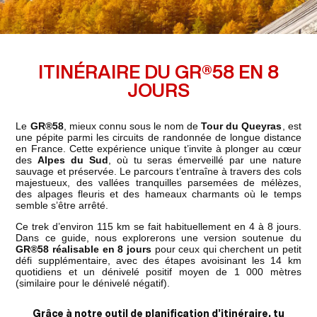
ITINÉRAIRE DU GR®58 EN 8
JOURS
Le
GR®58
, mieux connu sous le nom de
Tour du Queyras
, est
une pépite parmi les circuits de randonnée de longue distance
en France. Cette expérience unique t’invite à plonger au cœur
des
Alpes du Sud
, où tu seras émerveillé par une nature
sauvage et préservée. Le parcours t’entraîne à travers des cols
majestueux, des vallées tranquilles parsemées de mélèzes,
des alpages fleuris et des hameaux charmants où le temps
semble s’être arrêté.
Ce trek d’environ 115 km se fait habituellement en 4 à 8 jours.
Dans ce guide, nous explorerons une version soutenue du
GR®58 réalisable en 8 jours
pour ceux qui cherchent un petit
défi supplémentaire, avec des étapes avoisinant les 14 km
quotidiens et un dénivelé positif moyen de 1 000 mètres
(similaire pour le dénivelé négatif).
Grâce à notre outil de planification d’itinéraire, tu