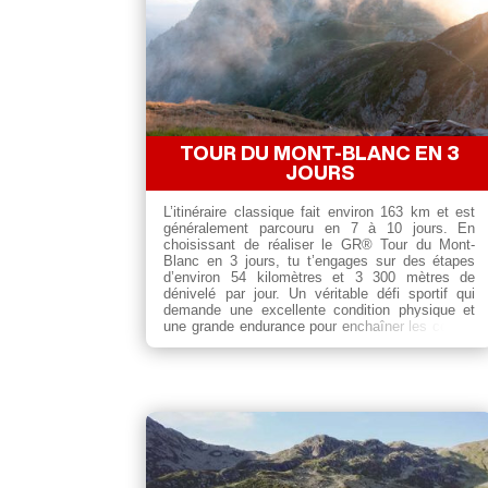
TOUR DU MONT-BLANC EN 3
JOURS
L’itinéraire classique fait environ 163 km et est
généralement parcouru en 7 à 10 jours. En
choisissant de réaliser le GR® Tour du Mont-
Blanc en 3 jours, tu t’engages sur des étapes
d’environ 54 kilomètres et 3 300 mètres de
dénivelé par jour. Un véritable défi sportif qui
demande une excellente condition physique et
une grande endurance pour enchaîner les cols et
les vallées alpines à un rythme intense.