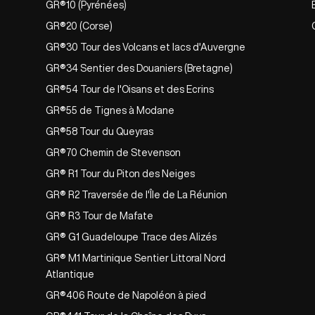
GR®10 (Pyrénées)
GR®20 (Corse)
GR®30 Tour des Volcans et lacs d'Auvergne
GR®34 Sentier des Douaniers (Bretagne)
GR®54 Tour de l'Oisans et des Ecrins
GR®55 de Tignes à Modane
GR®58 Tour du Queyras
GR®70 Chemin de Stevenson
GR® R1 Tour du Piton des Neiges
GR® R2 Traversée de l'Île de La Réunion
GR® R3 Tour de Mafate
GR® G1 Guadeloupe Trace des Alizés
GR® M1 Martinique Sentier Littoral Nord
Atlantique
GR®406 Route de Napoléon à pied