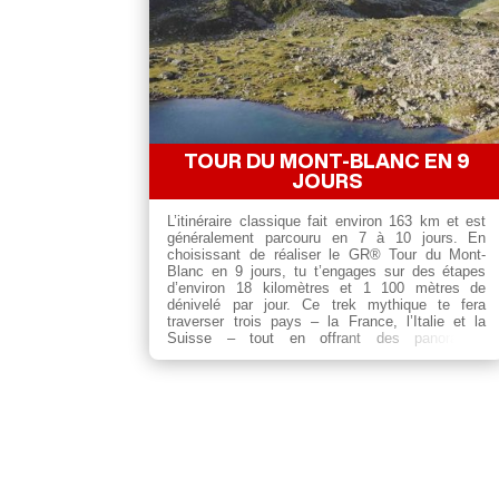
TOUR DU MONT-BLANC EN 9
JOURS
L’itinéraire classique fait environ 163 km et est
généralement parcouru en 7 à 10 jours. En
choisissant de réaliser le GR® Tour du Mont-
Blanc en 9 jours, tu t’engages sur des étapes
d’environ 18 kilomètres et 1 100 mètres de
dénivelé par jour. Ce trek mythique te fera
traverser trois pays – la France, l’Italie et la
Suisse – tout en offrant des panoramas
exceptionnels sur le massif du Mont-Blanc.