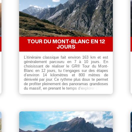
TOUR DU MONT-BLANC EN 12
JOURS
L’itinéraire classique fait environ 163 km et est
généralement parcouru en 7 à 10 jours. En
choisissant de réaliser le GR® Tour du Mont-
Blanc en 12 jours, tu t’engages sur des étapes
d’environ 14 kilomètres et 800 mètres de
dénivelé par jour. Ce rythme plus doux te permet
de profiter pleinement des panoramas grandioses
du massif, en prenant le temps d’explorer chaque
vallée et de savourer l’atmosphère unique des
Alpes.