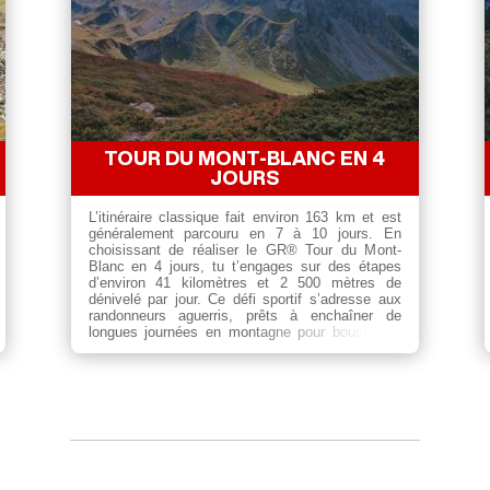
TOUR DU MONT-BLANC EN 4
JOURS
L’itinéraire classique fait environ 163 km et est
généralement parcouru en 7 à 10 jours. En
choisissant de réaliser le GR® Tour du Mont-
Blanc en 4 jours, tu t’engages sur des étapes
d’environ 41 kilomètres et 2 500 mètres de
dénivelé par jour. Ce défi sportif s’adresse aux
randonneurs aguerris, prêts à enchaîner de
longues journées en montagne pour boucler ce
tour mythique en un temps record.