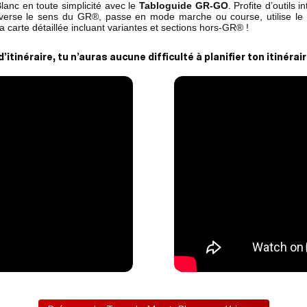
anc en toute simplicité avec le
Tabloguide GR-GO
. Profite d’outils i
erse le sens du GR®, passe en mode marche ou course, utilise le c
la carte détaillée incluant variantes et sections hors-GR® !
d’itinéraire, tu n’auras aucune difficulté à planifier ton itinérai